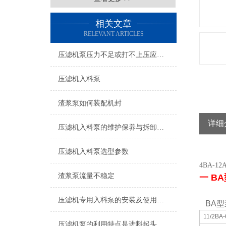
相关文章
RELEVANT ARTICLES
压滤机泵压力不足或打不上压应从哪几个方面找原因
压滤机入料泵
渣浆泵如何装配机封
详细
压滤机入料泵的维护保养与拆卸方法
压滤机入料泵选型参数
4BA-1
渣浆泵流量不稳定
一 B
压滤机专用入料泵的安装及使用说明
BA型
11/2BA-
压滤机泵的利用特点是进料起头时的流量大扬程低，到后期是小流量高扬程