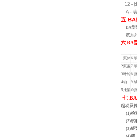
12 -
A -
五 B
BA型
该系
六 B
1
泵体
6
2
泵盖
7
3
叶轮
8
4
轴
9
5
托架
i0
七
B
起动及
(1)
(2)
(3)
(4)