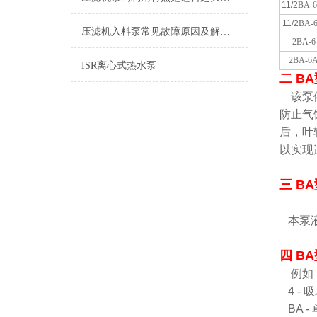
11/2
BA-
11/2
BA-
压滤机入料泵常见故障原因及解决方法说明
2BA-6
2BA-6
ISR离心式热水泵
二 B
该泵依
防止气
后，叶
以实现
三 B
本泵液
四 B
例如：4 
4 -
BA 