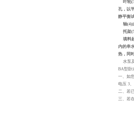
叶轮(
孔，以平衡
静平衡
轴(4
托架(
填料起
内的串
热，同
水泵及
BA型
一、如您
电压 3
二、若
三、若