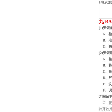
8.轴承过
九 
(1)安
A、检
B、准
C、按
(2)安
A、整
B、将
C、用
D、经
E、洗
F、调
之间留有
G、把
片薄铁