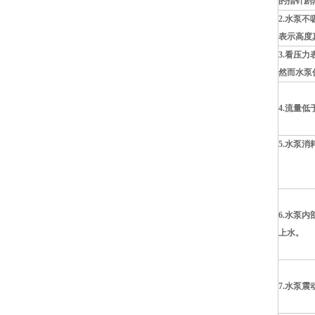
的指针剧
2.水泵
表示高度
3.看压
然而水泵
4.流量低
5.水泵
6.水泵
上水。
7.水泵震