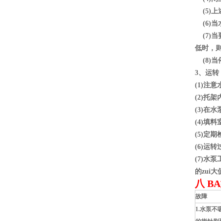
(5)
(6)
(7)
低时，
(8)
3、运转
(1)注
(2)托
(3)在
(4)填
(5)定
(6)
(7)水
的zui
八 
故障
1.水泵