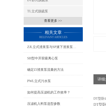
DT卧式脱硫泵
TL立式脱硫泵
查看更多 >>
相关文章
RELEVANT ARTICLES
ZJL立式渣浆泵与SP液下渣浆泵，两种型号上有什么不同
SH型中开双吸离心泵
确定ZJ渣浆泵流量的方法
详细
PWL立式污水泵
如何提高压滤机的工作效率？
DT型
压滤机入料泵选型参数
DT型