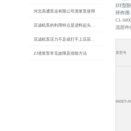
DT型
河北高通泵业有限公司渣浆泵使用
环作用
Cl- 
压滤机泵的利用特点是进料起头时的流量大扬程低，到后期是小流量高扬程
流部件
压滤机泵压力不足或打不上压应从哪几个方面找原因
泵型号
ZJ渣浆泵常见故障及排除方法
800DT-A