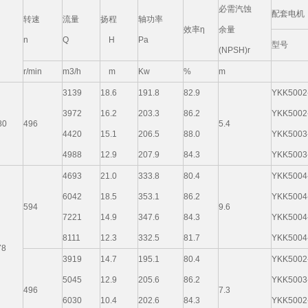
必需汽蚀
配套电机
转速
流量
扬程
轴功率
效率η
余量
n
Q
H
Pa
型号
(NPSH)r
r/min
m3/h
m
Kw
%
m
3139
18.6
191.8
82.9
YKK5002
3972
16.2
203.3
86.2
YKK5002
80
496
5.4
4420
15.1
206.5
88.0
YKK5003
4988
12.9
207.9
84.3
YKK5003
4693
21.0
333.8
80.4
YKK5004
6042
18.5
353.1
86.2
YKK5004
594
9.6
7221
14.9
347.6
84.3
YKK5004
8111
12.3
332.5
81.7
YKK5004
78
3919
14.7
195.1
80.4
YKK5002
5045
12.9
205.6
86.2
YKK5003
496
7.3
6030
10.4
202.6
84.3
YKK5002