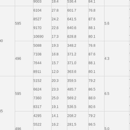
9003
18.4
536.4
84.1
6104
27.8
601.7
76.8
8527
24.2
641.5
87.6
595
5.6
9170
22.6
640.6
88.1
10690
17.3
628.8
80.1
90
5088
19.3
348.2
76.8
7108
16.8
371.2
87.6
496
4.3
7644
15.7
371.0
88.1
8911
12.0
363.6
80.1
5152
20.3
359.5
79.2
6624
23.3
485.7
86.5
595
6.5
7360
25.0
569.2
88.0
8317
19.1
536.5
80.6
85
4295
14.1
208.2
79.2
5522
16.2
281.5
86.5
496
5.0