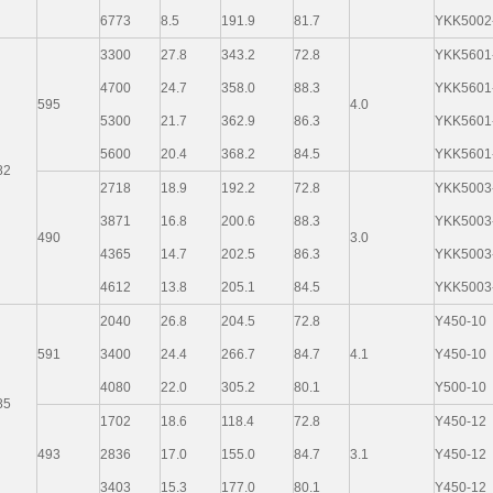
6773
8.5
191.9
81.7
YKK5002
3300
27.8
343.2
72.8
YKK5601
4700
24.7
358.0
88.3
YKK5601
595
4.0
5300
21.7
362.9
86.3
YKK5601
5600
20.4
368.2
84.5
YKK5601
82
2718
18.9
192.2
72.8
YKK5003
3871
16.8
200.6
88.3
YKK5003
490
3.0
4365
14.7
202.5
86.3
YKK5003
4612
13.8
205.1
84.5
YKK5003
2040
26.8
204.5
72.8
Y450-10
591
3400
24.4
266.7
84.7
4.1
Y450-10
4080
22.0
305.2
80.1
Y500-10
85
1702
18.6
118.4
72.8
Y450-12
493
2836
17.0
155.0
84.7
3.1
Y450-12
3403
15.3
177.0
80.1
Y450-12