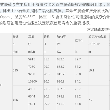
卧式脱硫泵主要
应用于湿法FGD装置中脱硫吸收塔的循环用泵，
，排出工业石膏并消除二氧化硫气体。
其烟气脱硫浆液介质状况主要
60000ppm， 温度50-55℃，比重1.15. 含固腐蚀性高速
的耐腐蚀耐磨蚀性能是决定该泵使用寿命的重要指标。
河北脱硫泵型
转速
流量
扬程
轴功率
必需汽蚀余量
效率η
n
Q
H
Pa
(NPSH)r
r/min
m3/h
m
Kw
%
m
5915
31.3
632.6
79.7
7250
29.2
653.7
88.2
595
10.1
9230
28.8
815.2
88.8
10800
26.5
926.8
84.1
96
4931
21.8
367.3
79.7
6044
20.3
378.8
88.2
496
7.7
7694
20.0
471.9
88.8