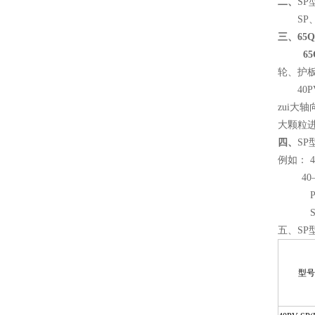
二、
SP
SP、
三、65Q
6
轮、护
40PV
zui
大颗粒
四、
SP
例如： 4
40—
PV
SP
五、SP
型号