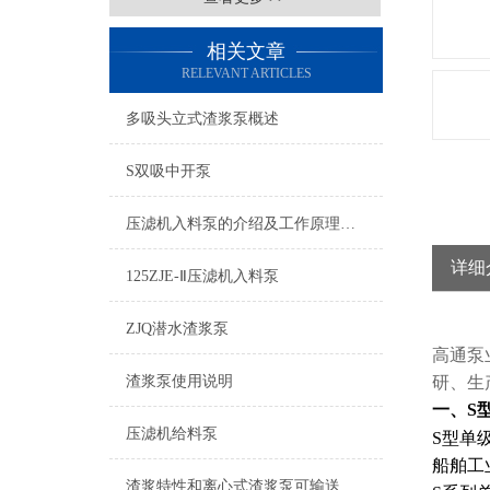
相关文章
RELEVANT ARTICLES
多吸头立式渣浆泵概述
S双吸中开泵
压滤机入料泵的介绍及工作原理说明
详细
125ZJE-Ⅱ压滤机入料泵
ZJQ潜水渣浆泵
高通泵
渣浆泵使用说明
研、生
一、S
压滤机给料泵
S型单
船舶工
渣浆特性和离心式渣浆泵可输送渣浆的Z大浓度