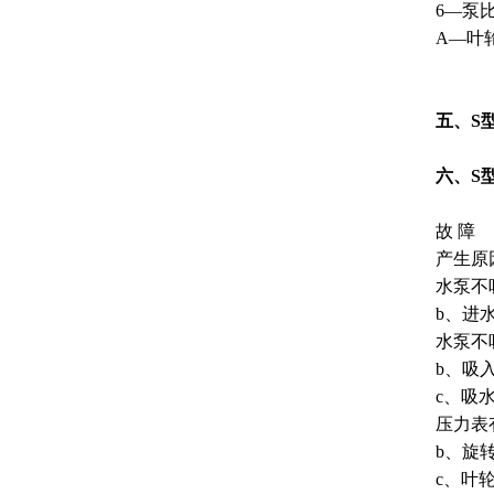
6—泵比
A—叶
五、S
六、S
故 障
产生原
水泵不
b、进
水泵不
b、吸
c、吸
压力表
b、旋
c、叶