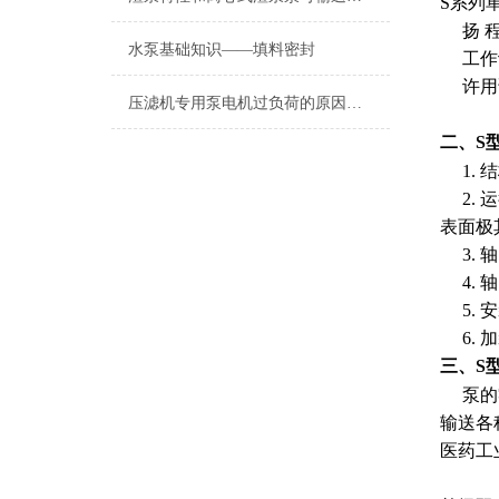
S系列单
扬 程 
水泵基础知识——填料密封
工作许
许用试
压滤机专用泵电机过负荷的原因是什么？
二、S
1. 
2. 
表面极
3. 
4. 
5. 
6. 
三、S
泵的零
输送各
医药工