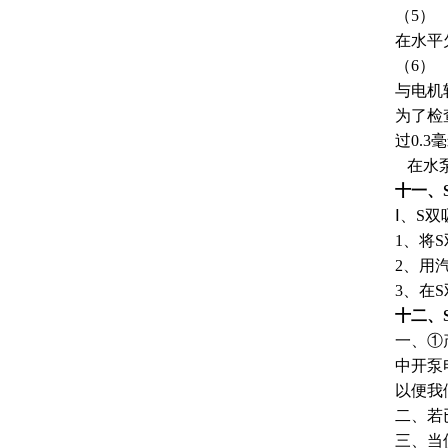
（5）
在水平
（6）
与电机
为了检
过0.
在水泵
十一、
Ⅰ、S
1、将
2、用
3、在
十二、
一、①
中开泵
以便我
二、若
三、当