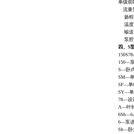
单级双
流量范围：
扬程范围
温度范
输送液
泵腔承
四、S
150S78
150—
S—卧
SM—
SF—
SY—
78—设
A—叶
6Sh—6
6—泵进
Sh—