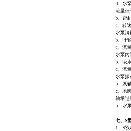
d、水
流量低
b、密
c、转
水泵消
b、叶
c、流
水泵内
b、吸
c、流
水泵振
b、泵
c、地
轴承过
b、水
七、S
1、S