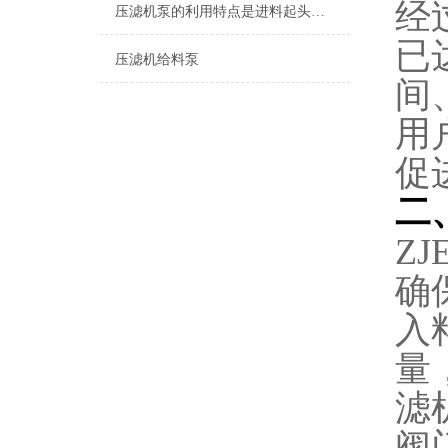
经
压滤机泵的利用特点是进料起头时的流量大扬程低，到后期是小流量高扬程
已
压滤机给料泵
间
用
促
二
Z
确
入
量
滤
阀