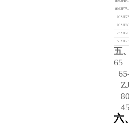
80ZJE65-
80ZJE75-
100ZJE75
100ZJE80
125ZJE70
150ZJE75
五
65 
6
Z
8
4
六