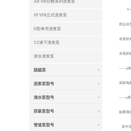
AH HH分数系列渣浆泵
V=Qt
SP SPR立式渣浆泵
所以水泵
D型单壳渣浆泵
水泵的有效
YZ液下渣浆泵
水泵的轴功
潜水渣浆泵
——η表
脱硫泵
实际电机功
泥浆泵型号
清水泵型号
——γ表示
双吸泵型号
如果我们打
管道泵型号
其中流量