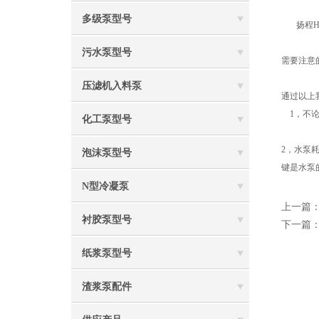
多级泵型号
扬程H
污水泵型号
需要注意的
压滤机入料泵
通过以上
1，不论
化工泵型号
2，水泵耗
泡沫泵型号
键是水泵
N型冷凝泵
上一篇
衬胶泵型号
下一篇
纸浆泵型号
渣浆泵配件