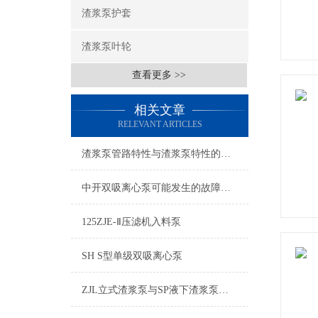
渣浆泵护套
渣浆泵叶轮
查看更多 >>
相关文章
RELEVANT ARTICLES
渣浆泵管路特性与渣浆泵特性的关系
中开双吸离心泵可能发生的故障及排除方法
125ZJE-Ⅱ压滤机入料泵
SH S型单级双吸离心泵
ZJL立式渣浆泵与SP液下渣浆泵，两种型号上有什么不同