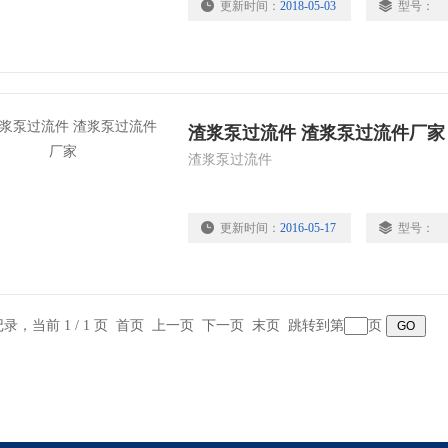
更新时间：
2018-05-03
型号：
性，抗冲击性能，延长了渣浆泵过流件的
磨料磨损，用于PH值5-12的工况。铸造
渣浆泵过流件 渣浆泵过流件厂家
渣浆泵过流件
更新时间：
2016-05-17
型号：
条记录，当前 1 / 1 页 首页 上一页 下一页 末页 跳转到第
页