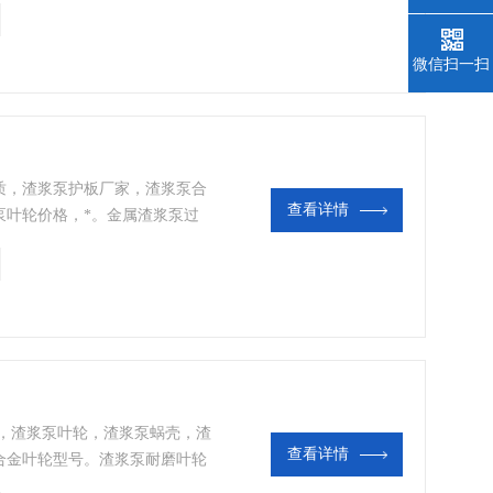
泵过流件的使用寿命 。用于较大
工况。铸造渣浆泵叶轮，更适用于
微信扫一扫
质，渣浆泵护板厂家，渣浆泵合
查看详情
泵叶轮价格，*。金属渣浆泵过
度合金铸铁A05，具有高抗磨
泵过流件的使用寿命 。用于较大
工况。铸造渣浆泵叶轮，更适用于
件，渣浆泵叶轮，渣浆泵蜗壳，渣
查看详情
合金叶轮型号。渣浆泵耐磨叶轮
过流件：蜗壳护套，叶轮，护