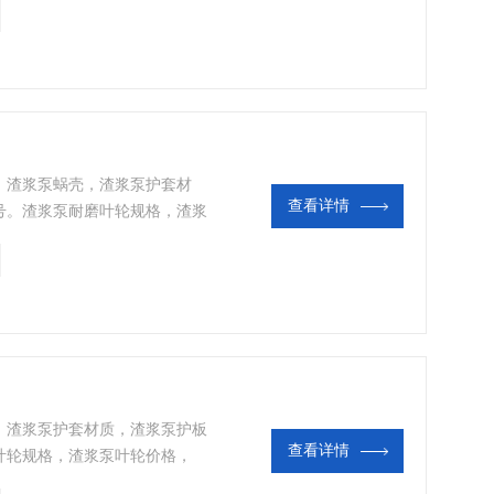
抗磨性，抗腐蚀性，抗冲击性
用于较大冲击载荷的磨料磨损，用
更适用于渣浆工况。
，渣浆泵蜗壳，渣浆泵护套材
查看详情
号。渣浆泵耐磨叶轮规格，渣浆
壳护套，叶轮，护板，多采用高
蚀性，抗冲击性能，延长了渣浆
磨料磨损，用于PH值5-12的工
。
，渣浆泵护套材质，渣浆泵护板
查看详情
叶轮规格，渣浆泵叶轮价格，
高硬度合金铸铁A05，具有高抗