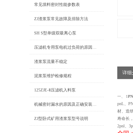
常见填料密封性能参数表
ZJ渣浆泵常见故障及排除方法
SH S型单级双吸离心泵
压滤机专用泵电机过负荷的原因是什么？
渣浆泵流量不稳定
详细
泥浆泵维护检修规程
125ZJE-Ⅱ压滤机入料泵
一、 1
P
pnL
机械密封漏水的原因及正确安装方法
材、造纸
ZJ型卧式矿用渣浆泵型号说明
寿命长，
2pnl、3