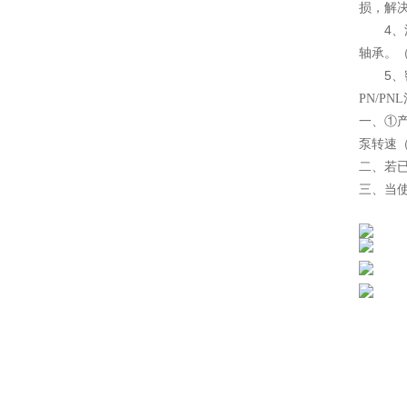
损，解
4、泥
轴承。
5、密
PN/PN
一、①
泵转速（
二、若
三、当