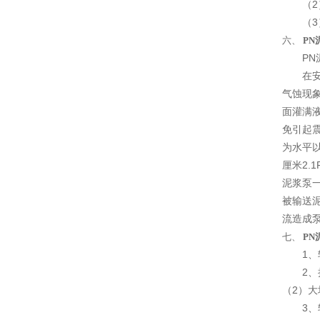
（2）
（3）
六、
PN
PN泥
在安装
气蚀现
面灌满
免引起
为水平
厘米2.
泥浆泵一
被输送
流造成
七、
PN
1、轴
2、扬
（2）
3、轴