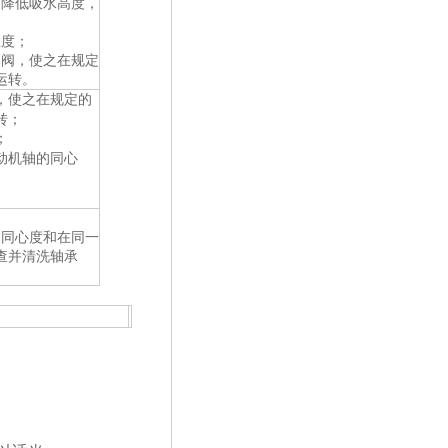
，降低吸水高度，
温度；
闸阀，使之在规定
运转。
，使之在规定的
转；
；
动机轴的同心
；
的同心度和在同一
查并清洗轴承