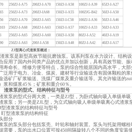
70
250ZJ-I-A75
200ZJ-I-A70
150ZJ-I-A58
100ZJ-I-A39
65ZJ-I-A27
65
250ZJ-I-A73
200ZJ-IA68
150ZJ-I-A55
100ZJG-B42
50ZJ-I-A50
56
250ZJ-I-A70
200ZJ-I-A65
150ZJ-I-C58
100ZJ-I-A36
50ZJ-I-A46
103
250ZJ-I-A68
200ZJ-I-A63
150ZJ-I-A57
100ZJ-I-A33
50ZJ-I-A33
6
250ZJ-I-A65
200ZJ-I-A60
150ZJ-I-A50
80ZJ-I-A52
40ZJ-I-A19
90
250ZJ-I-A63
200J-I-A58
150ZJ-I-A48
80ZJ-I-A42
40ZJ-I-A17
型离心式渣浆泵概述：
列渣浆泵是新型高效节能抗磨蚀泵。该系列泵在水力设计、结构
合应用了国内外同类产品的优点并加以创新，具有高效节能、振
用寿命长、维修方便等特点，泵的综合性能居国内高水平，大部
广泛用于电力、冶金、煤炭、建材等行业输送含有固体颗粒的浆
金选矿厂矿浆输送、洗煤厂煤浆及重介输送等。其允许输送的zui
）浆和煤浆45％；矿浆和重介60％。
渣浆泵的型式、结构特征与型号
列渣浆泵的型式分两大类，一类是ZJ型，为卧式轴向吸入单级单吸
渣浆泵；另一类是ZJL型，为立式轴向吸人单级单吸离心式渣浆
J型渣浆泵的结构特征与型号
盯型渣浆泵的结构特征
头部分
渣浆泵的泵头部分包括泵壳、叶轮和轴封装置。泵头与托架用螺栓
据需要，泵的出水口位置可按450间隔旋转八个不同的角度安装