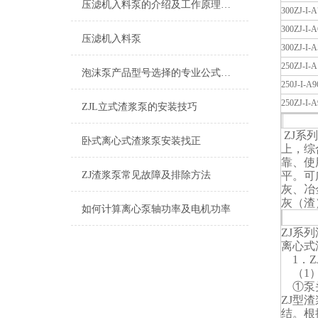
压滤机入料泵的介绍及工作原理说明
300ZJ-I-A
300ZJ-I-A
压滤机入料泵
300ZJ-I-A
250ZJ-I-A
泡沫泵产品型号选择的专业公式介绍
250J-I-A9
250ZJ-I-A
ZJL立式渣浆泵的安装技巧
ZJ
ZJ系
卧式离心式渣浆泵安装找正
上，综
靠、使
ZJ渣浆泵常见故障及排除方法
平。可
灰、冶
灰（渣
如何计算离心泵轴功率及电机功率
ZJ系
离心式
1．Z
（1）
①泵
ZJ型
结。根