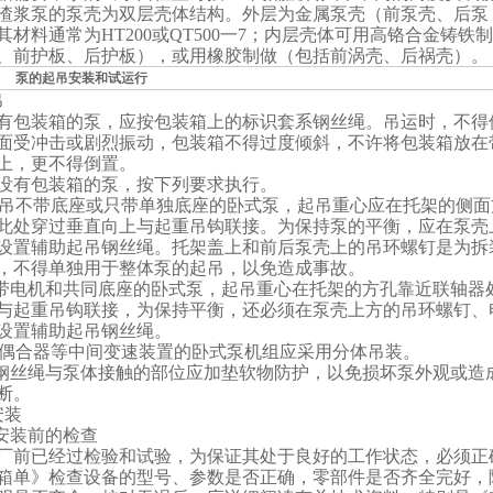
渣浆泵的泵壳为双层壳体结构。外层为金属泵壳（前泵壳、后泵
其材料通常为HT200或QT500一7；内层壳体可用高铬合金铸铁
、前护板、后护板），或用橡胶制做（包括前涡壳、后祸壳）。
起吊安装和试运行
吊
包装箱的泵，应按包装箱上的标识套系钢丝绳。吊运时，不得
面受冲击或剧烈振动，包装箱不得过度倾斜，不许将包装箱放在
上，更不得倒置。
有包装箱的泵，按下列要求执行。
起吊不带底座或只带单独底座的卧式泵，起吊重心应在托架的侧
此处穿过垂直向上与起重吊钩联接。为保持泵的平衡，应在泵壳
设置辅助起吊钢丝绳。
托架盖上和前后泵壳上的吊环螺钉是为拆
，不得单独用于整体泵的起吊，以免造成事故。
吊带电机和共同底座的卧式泵，起吊重心在托架的方孔靠近联轴器
与起重吊钩联接，为保持平衡，还必须在泵壳
上方的吊环螺钉、
设置辅助起吊钢丝绳。
带偶合器等中间变速装置的卧式泵机组应采用分体吊装。
钢丝绳与泵体接触的部位应加垫软物防护，以免损坏泵外观或造
断。
安装
安装前的检查
厂前已经过检验和试验，为保证其处于良好的工作状态，必须正
箱单》检查设备的型号、参数是否正确，零部件是否齐全完好，