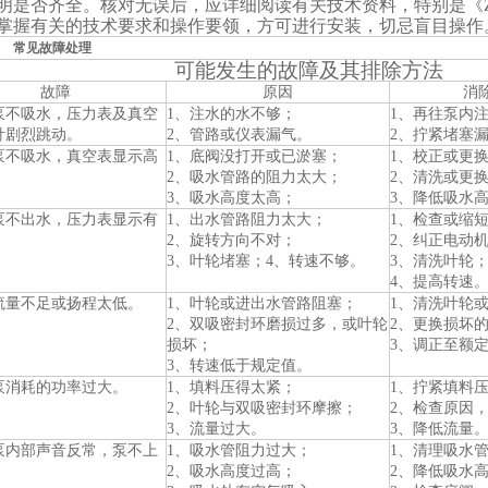
明是否齐全。核对无误后，应详细阅
读有关技术资料，特别是《
掌握有关的技术要求和操作要领，方可进行安装，切忌盲目操作
故障处理
可能发生的故障及其排除方法
故障
原因
消
泵不吸水，压力表及真空
1、注水的水不够；
1、再往泵内
针剧烈跳动。
2、管路或仪表漏气。
2、拧紧堵塞
泵不吸水，真空表显示高
1、底阀没打开或已淤塞；
1、校正或更
。
2、吸水管路的阻力太大；
2、清洗或更
3、吸水高度太高；
3、降低吸水
泵不出水，压力表显示有
1、出水管路阻力太大；
1、检查或缩
2、旋转方向不对；
2、纠正电动
3、叶轮堵塞；4、转速不够。
3、清洗叶轮
4、提高转速
流量不足或扬程太低。
1、叶轮或进出水管路阻塞；
1、清洗叶轮
2、双吸密封环磨损过多，或叶轮
2、更换损坏
损坏；
3、调正至额
3、转速低于规定值。
泵消耗的功率过大。
1、填料压得太紧；
1、拧紧填料
2、叶轮与双吸密封环摩擦；
2、检查原因
3、流量过大。
3、降低流量
泵内部声音反常，泵不上
1、吸水管阻力过大；
1、清理吸水
2、吸水高度过高；
2、降低吸水