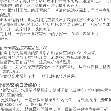
待转速正常后再打开；然后逐渐打开出水闸阀。如流量过大，可
闸阀进行调节；反之流量过小时，将闸阀开大。
均匀地拧紧填料压盖上的压紧螺母，使液体成滴状漏出，同时注意填
的温升。
当停止水泵运转时，要先关闭真空表及压力表的旋塞和出水管路上的
然后关闭电动机的电源。如所处环境的温度较低时，则应将泵体
塞打开，放掉剩水，以免冻裂。
停止使用时，应拆开水泵将零件上的水擦干，在加工表涂上防
管好。
转：
泵轴承zui高温度不应超过75℃。
润滑轴承用的钙基黄油的数量以占轴承体空间的1/3~1/2为宜。
填料磨损时可适当压紧填料压盖，若磨损过多应加以更换。
定期检查弹性联轴器部件，注意电机轴承温升。
运转过程中，如发现噪声或其他不正常的声音时，应立即停机，检查
，加以消除。
不得任意提高水泵的转速，但可以降低转速使用。
列渣浆泵的日常维护：
承水压、水量要满足规定，随时调整（或更换）填料的松紧程
及时更换轴套。
换轴承时，一定要保证轴承组件内无尘，润滑油清洁，
渣浆
0- 650C为宜，zui高不超过750C
要保证电机与
渣浆泵
的同轴度，保证联轴器中弹性垫完整正确