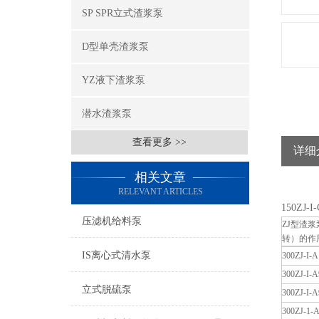
SP SPR立式渣浆泵
D型单壳渣浆泵
YZ液下渣浆泵
潜水渣浆泵
查看更多 >>
详细
相关文章
RELEVANT ARTICLES
150ZJ
压滤机给料泵
ZJ型渣
转）的作
IS离心式清水泵
300ZJ-I-A
300ZJ-I-A
立式脱硫泵
300ZJ-I-A
300ZJ-1-