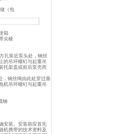
制做（包
使箱
带尖棱
面方孔靠近泵头处，钢丝
上的吊环螺钉与起重吊
装托架盖或前后泵壳而
处，钢丝绳由此处穿过垂
电机吊环螺钉与起重吊
成钢
确安装。安装前应首先
随机携带的技术资料及