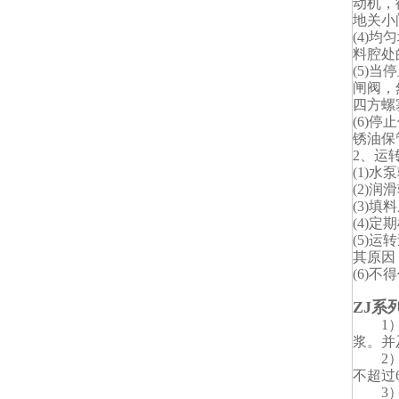
动机，
地关小
(4)
料腔处
(5)
闸阀，
四方螺
(6)
锈油保
2、运
(1)水
(2)
(3)
(4)
(5)
其原因
(6)
ZJ系
1）轴
浆。并
2）更
不超过6
3）