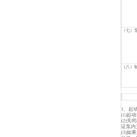
（七）
（八）
1、起
(1)
(2)
证泵内
(3)