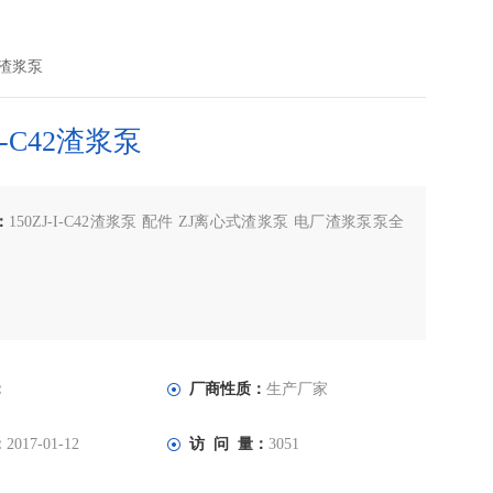
42渣浆泵
-I-C42渣浆泵
：
150ZJ-I-C42渣浆泵 配件 ZJ离心式渣浆泵 电厂渣浆泵泵全
：
厂商性质：
生产厂家
：
2017-01-12
访 问 量：
3051