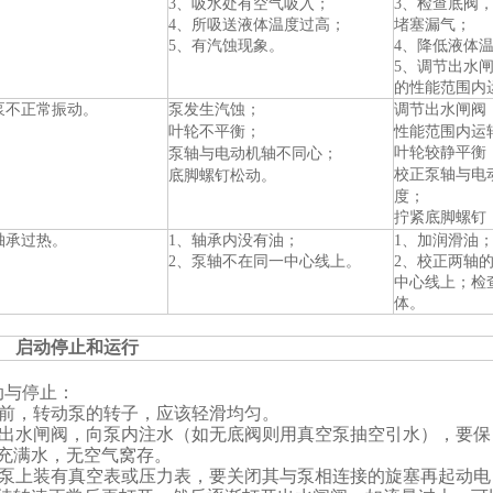
3、吸水处有空气吸入；
3、检查底阀
4、所吸送液体温度过高；
堵塞漏气；
5、有汽蚀现象。
4、降低液体
5、调节出水
的性能范围内
泵不正常振动。
泵发生汽蚀；
调节出水闸阀
叶轮不平衡；
性能范围内运
叶轮较静平衡
泵轴与电动机轴不同心；
校正泵轴与电
底脚螺钉松动。
度；
拧紧底脚螺钉
轴承过热。
1、轴承内没有油；
1、加润滑油
2、泵轴不在同一中心线上。
2、校正两轴
中心线上；检
体。
启动停止和运行
动与停止：
起动前，转动泵的转子，应该轻滑均匀。
关闭出水闸阀，向泵内注水（如无底阀则用真空泵抽空引水），要保
充满水，无空气窝存。
如果泵上装有真空表或压力表，要关闭其与泵相连接的旋塞再起动电