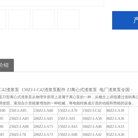
介绍
-I-C42渣浆泵 150ZJ-I-C42渣浆泵配件 ZJ离心式渣浆泵 电厂渣浆泵全国：
浆泵ZJ型离心式渣浆泵从物理学原理上讲属于离心泵的一种，从概念上讲指通过借助离
用使固、液混合介质能量增加的一种机械，将电能转换成介质的动能和势能的设备。
100
250J-I-A85
250ZJ-I-A60
150ZJ-I-A70
150ZJ-I-C42
80ZJ-I-A39
95
250ZJ-I-A83
200ZJ-I-A85
150J-I-A65
100ZJ-I-A50
80ZJ-I-A36
90
250ZJ-I-A80
200ZJ-I-A75
150ZJ-I-A63
100ZJ-I-A46
80ZJ-I-A33
A85
250ZJ-I-78
200ZJ-I-A73
150ZJ-I-A60
100ZJ-I-A42
65ZJ-I-A30