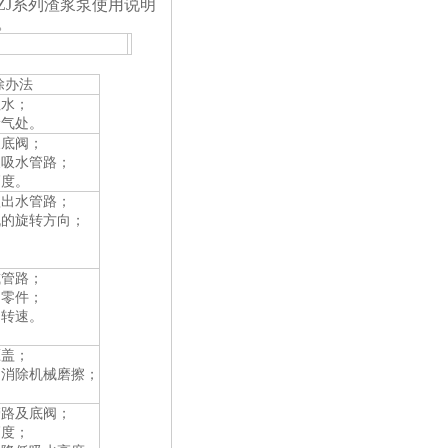
ZJ系列渣浆泵使用说明
。
除办法
注水；
漏气处。
换底阀；
换吸水管路；
高度。
短出水管路；
机的旋转方向；
；
。
或管路；
的零件；
定转速。
压盖；
，消除机械磨擦；
。
管路及底阀；
高度；