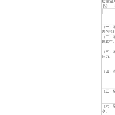
质量证
书》，
常见
（一）
表的指
（二）
度真空
（三）
压力。
（四）
（五）
（六）
水。