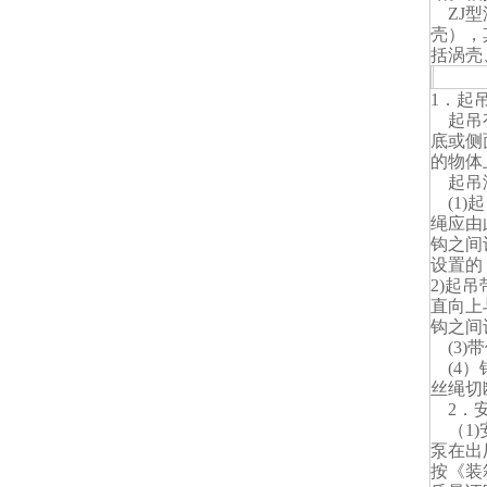
ZJ型
壳），
括涡壳
泵的
1．起
起吊有
底或侧
的物体
起吊没
(1)
绳应由
钩之间
设置的
2)起
直向上
钩之间
(3)
(4）
丝绳切
2．
（1)
泵在出
按《装