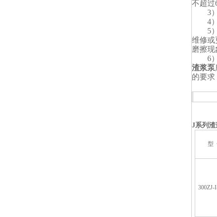
不超过6
3）
4）
5
维修或
磨擦现
6
渣浆泵
的要求
ZJ
J
系列渣
型
300ZJ-