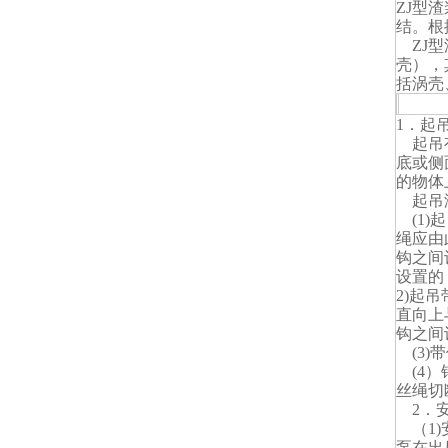
ZJ型
结。根
ZJ型
壳），
括涡壳
泵的
1．起
起吊有
底或侧
的物体
起吊没
(1)
绳应由
钩之间
设置的
2)起
直向上
钩之间
(3)
(4）
丝绳切
2．
（1)
泵在出