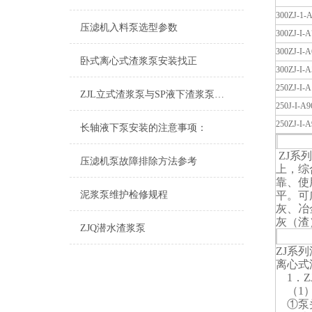
300ZJ-1-
压滤机入料泵选型参数
300ZJ-I-A
300ZJ-I-A
卧式离心式渣浆泵安装找正
300ZJ-I-A
250ZJ-I-A
ZJL立式渣浆泵与SP液下渣浆泵，两种型号上有什么不同
250J-I-A9
250ZJ-I-A
长轴液下泵安装的注意事项：
ZJ
ZJ系
压滤机泵故障排除方法参考
上，综
靠、使
泥浆泵维护检修规程
平。可
灰、冶
灰（渣
ZJQ潜水渣浆泵
ZJ系
离心式
1．Z
（1）
①泵