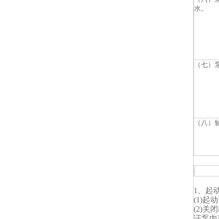
水。
（七）
（八）
1、起
(1)
(2)
证泵内