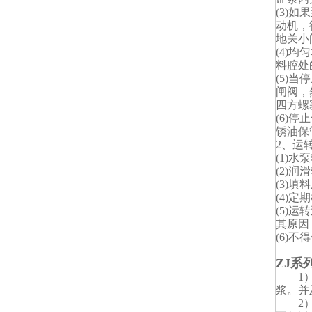
(3)
动机，
地关小
(4)
料腔处
(5)
闸阀，
四方螺
(6)
锈油保
2、运
(1)水
(2)
(3)
(4)
(5)
其原因
(6)
ZJ系
1）轴
浆。并
2）更