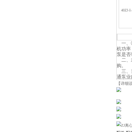
40ZJ-I
ZJ
一、
机功率
泵是否
二、
购。
三、当
通泵业
【详细
ZJ离