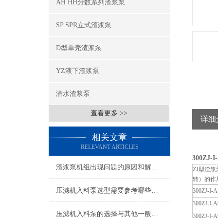
AH HH分数系列渣浆泵
SP SPR立式渣浆泵
D型单壳渣浆泵
YZ液下渣浆泵
潜水渣浆泵
查看更多 >>
详细
相关文章
RELEVANT ARTICLES
300ZJ-
渣浆泵机组出现问题的原因和解决方法
ZJ型渣
转）的作
压滤机入料泵选型需要参考哪些参数
300ZJ-I-A
300ZJ-I-A
压滤机入料泵的选择与其他一般性输送泵的区别很大
300ZJ-I-A