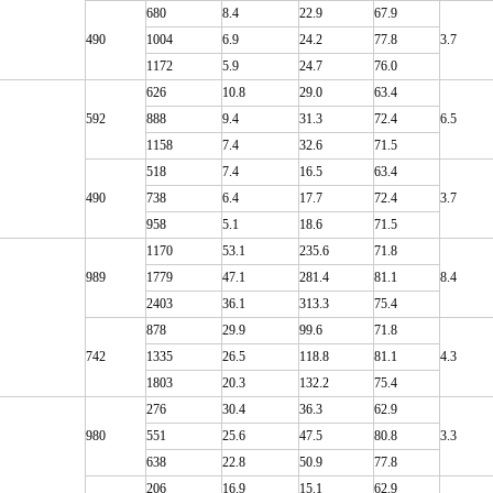
680
8.4
22.9
67.9
490
1004
6.9
24.2
77.8
3.7
1172
5.9
24.7
76.0
626
10.8
29.0
63.4
592
888
9.4
31.3
72.4
6.5
1158
7.4
32.6
71.5
518
7.4
16.5
63.4
490
738
6.4
17.7
72.4
3.7
958
5.1
18.6
71.5
1170
53.1
235.6
71.8
989
1779
47.1
281.4
81.1
8.4
2403
36.1
313.3
75.4
878
29.9
99.6
71.8
742
1335
26.5
118.8
81.1
4.3
1803
20.3
132.2
75.4
276
30.4
36.3
62.9
980
551
25.6
47.5
80.8
3.3
638
22.8
50.9
77.8
206
16.9
15.1
62.9