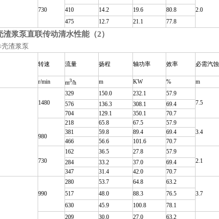
730
410
14.2
19.6
80.8
2.0
475
12.7
21.1
77.8
壳渣浆泵直联传动清水性能（2）
单壳渣浆泵
转速
流量
扬程
轴功率
效率
必需汽蚀
3
r/min
m
KW
%
m
m
/h
329
150.0
232.1
57.9
1480
7.5
576
136.3
308.1
69.4
704
129.1
350.1
70.7
218
65.8
67.5
57.9
381
59.8
89.4
69.4
3.4
980
466
56.6
101.6
70.7
162
36.5
27.8
57.9
730
2.1
284
33.2
37.0
69.4
347
31.4
42.0
70.7
280
53.7
64.8
63.2
990
517
48.0
88.3
76.5
3.7
630
45.9
100.8
78.1
209
30.0
27.0
63.2