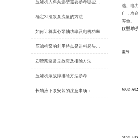
压滤机入料泵选型需要参考哪些参数
选。电
广，寿
确定ZJ渣浆泵流量的方法
寿命。
D型单
如何计算离心泵轴功率及电机功率
压滤机泵的利用特点是进料起头时的流量大扬程低，到后期是小流量高扬程
型号
ZJ渣浆泵常见故障及排除方法
压滤机泵故障排除方法参考
600D-A82
长轴液下泵安装的注意事项：