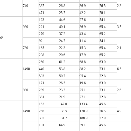
740
387
26.8
36.9
76.5
2.3
471
25.7
42.2
78.1
123
44.6
27.6
54.1
980
221
40.1
36.9
65.4
3.5
279
37.2
43.4
65.2
50
92
24.7
11.4
54.1
730
165
22.3
15.3
65.4
2.1
208
20.6
17.9
65.2
260
61.2
68.8
63.0
1490
440
53.8
88.2
73.1
6.5
503
50.7
95.4
72.8
171
26.5
19.6
63.0
980
289
23.3
25.1
73.1
2.6
331
21.9
27.1
72.8
152
147.0
133.4
45.6
1490
256
138.5
170.9
56.5
4.9
305
131.7
188.9
57.9
101
64.9
39.1
45.6