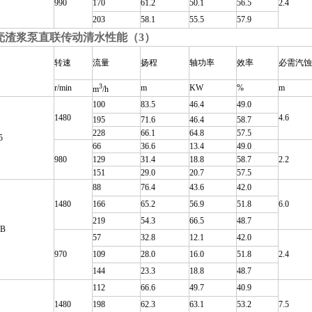
990
170
61.2
50.1
56.5
2.4
203
58.1
55.5
57.9
壳渣浆泵直联传动清水性能（3）
转速
流量
扬程
轴功率
效率
必需汽蚀
3
r/min
m
KW
%
m
m
/h
100
83.5
46.4
49.0
1480
4.6
195
71.6
46.4
58.7
228
66.1
64.8
57.5
5
66
36.6
13.4
49.0
980
129
31.4
18.8
58.7
2.2
151
29.0
20.7
57.5
88
76.4
43.6
42.0
1480
166
65.2
56.9
51.8
6.0
219
54.3
66.5
48.7
5B
57
32.8
12.1
42.0
970
109
28.0
16.0
51.8
2.4
144
23.3
18.8
48.7
112
66.6
49.7
40.9
1480
198
62.3
63.1
53.2
7.5