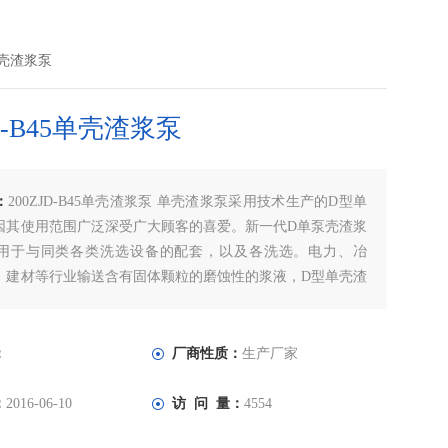
5单壳渣浆泵
JD-B45单壳渣浆泵
：
200ZJD-B45单壳渣浆泵 单壳渣浆泵采用技术生产的D型单
因其使用范围广泛深受广大顾客的喜爱。新一代D单泵壳渣浆
用于与同类各类洗选设备的配套，以及各洗选。电力、冶
、建材等行业输送含有固体颗粒的磨蚀性的浆液，D型单壳渣
术研制，耐磨蚀性更强，较一般渣浆泵使用范围更广，寿命
：
厂商性质：
生产厂家
：
2016-06-10
访 问 量：
4554