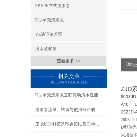
SP SPR立式渣浆泵
D型单壳渣浆泵
YZ液下渣浆泵
潜水渣浆泵
查看更多 >>
详细
相关文章
RELEVANT ARTICLES
ZJD
D型单壳渣浆泵直联传动清水性能
600ZJ
A40 1
渣浆泵流量、转速与使用寿命的关系
65ZJD
200ZJ
压滤机进料泵选型参照以及三种方法介绍
D型单
采用技