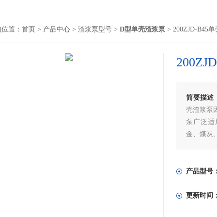
的位置：
首页
>
产品中心
>
渣浆泵型号
>
D型单壳渣浆泵
> 200ZJD-B4
200Z
简要描述
壳渣浆泵
泵广泛适
金、煤炭
浆泵经技
更长。
产品型号
更新时间