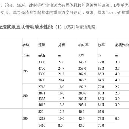
力、冶金、煤炭、建材等行业输送含有固体颗粒的磨蚀性的浆液，D型单
命更长。单泵壳渣浆泵起浆体的重量浓度可达到：灰浆、煤浆45%，矿浆重
壳渣浆泵直联传动清水性能（1）
D系列单壳渣浆泵
转速
流量
扬程
轴功率
效率
必需汽蚀
3
r/min
m
KW
%
m
m
/h
3300
27.8
343.2
72.8
3.0
4700
24.7
358.0
88.3
3.7
595
5300
21.7
362.9
86.3
4.0
5600
20.4
368.2
84.5
4.0
2718
18.9
192.2
72.8
2.2
3871
16.8
200.6
88.3
2.8
490
4365
14.7
202.5
86.3
3.0
4612
13.8
205.1
84.5
3.0
822
12.2
40.2
67.9
590
1213
10.0
42.4
77.8
6.5
1416
8.6
43.6
76.0