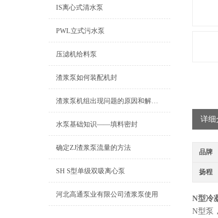
IS离心式清水泵
PWL立式污水泵
压滤机给料泵
渣浆泵如何装配机封
渣浆泵机组出现问题的原因和解决方法
详细
水泵基础知识——填料密封
确定ZJ渣浆泵流量的方法
品牌
SH S型单级双吸离心泵
扬程
河北高通泵业有限公司渣浆泵使用
N
型冷
N
型泵