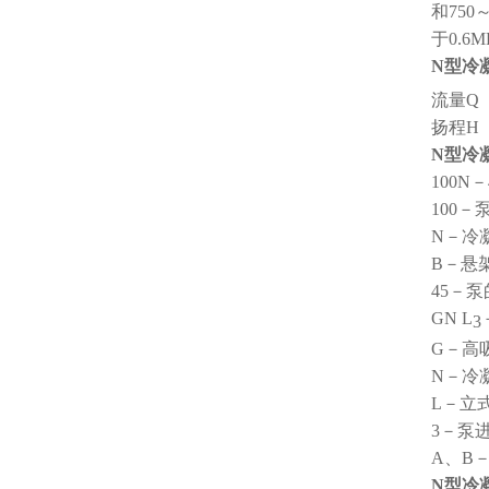
和
75
0
于0.6M
N
型冷
流量
Q 
扬程
H 
N
型冷
100N
－
100
－
N
－冷
B
－悬
45
－泵
GN L
3
G
－高
N
－冷
L
－立
3
－泵
A
、
B
N
型冷