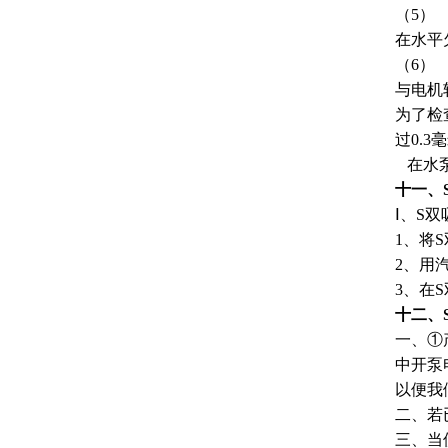
（5）
在水平
（6）
与电机
为了检
过0.
在水泵
十一、
Ⅰ、S
1、将
2、用
3、在
十二、
一、①
中开泵
以便我
二、若
三、当