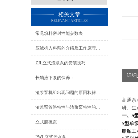
相关文章
RELEVANT ARTICLES
常见填料密封性能参数表
压滤机入料泵的介绍及工作原理说明
ZJL立式渣浆泵的安装技巧
详细
长轴液下泵的保养：
渣浆泵机组出现问题的原因和解决方法
高通泵
渣浆泵管路特性与渣浆泵特性的关系
研、生
一、S
立式脱硫泵
S型单
船舶工
PWL立式污水泵