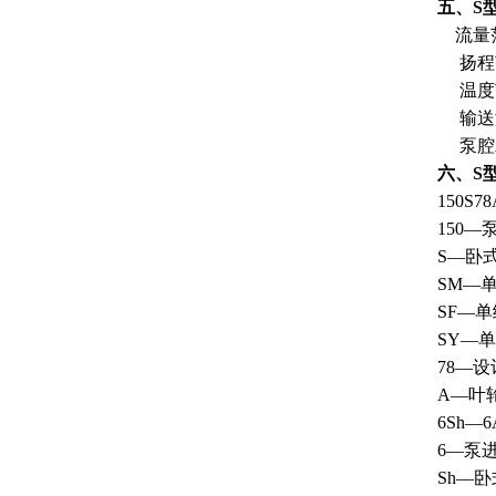
五、S
流量范围：
扬程范围
温度范
输送液
泵腔承
六、S
150S78
150—
S—卧
SM—
SF—
SY—
78—设
A—叶
6Sh—6
6—泵进
Sh—