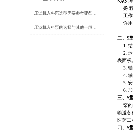
S系列单
扬 程 
压滤机入料泵选型需要参考哪些参数
工作许
许用试
压滤机入料泵的选择与其他一般性输送泵的区别很大
二、S
1. 
2. 
表面极
3. 
4. 
5. 
6. 
三、S
泵的零
输送各
医药工
四、
S