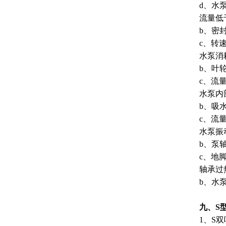
d、水
流量低
b、密
c、转
水泵消
b、叶
c、流
水泵内
b、吸
c、流
水泵振
b、泵
c、地
轴承过
b、水
九、S
1、S