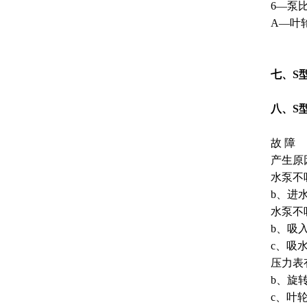
6—泵比
A—叶
七、S
八、S
故 障
产生原
水泵不
b、进
水泵不
b、吸
c、吸
压力表
b、旋
c、叶