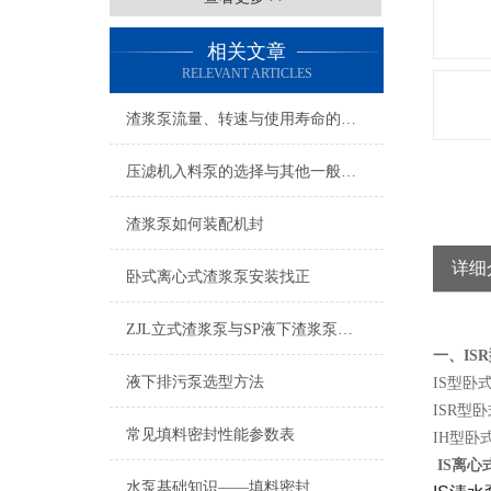
相关文章
RELEVANT ARTICLES
渣浆泵流量、转速与使用寿命的关系
压滤机入料泵的选择与其他一般性输送泵的区别很大
渣浆泵如何装配机封
详细
卧式离心式渣浆泵安装找正
ZJL立式渣浆泵与SP液下渣浆泵，两种型号上有什么不同
一、IS
液下排污泵选型方法
IS型
ISR型
常见填料密封性能参数表
IH型卧
IS离心
水泵基础知识——填料密封