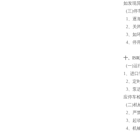
如发现
(三)停
1、逐
2、关
3、如
4、停
十、IS
(一)运
1、进
2、定
3、泵
应停车
(二)机
2、严
3、起
4、机械