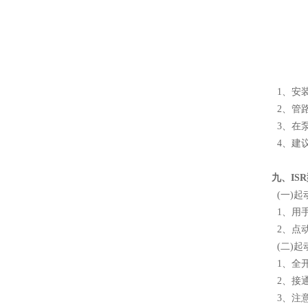
1、安
2、管
3、在
4、建
九、IS
(一)起
1、用
2、点
(二)起
1、全
2、接
3、注意