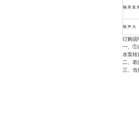
轴 承 发 
噪 声 大
订购说
一、①
水泵转
二、若
三、当