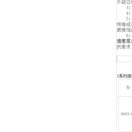
不超过6
3）
4）
5
维修或
磨擦现
6
渣浆泵
的要求
ZJ
J
系列渣
型
300ZJ-