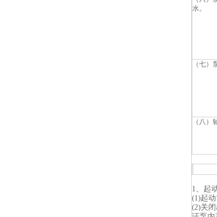
水。
（七）
（八）
1、起
(1)
(2)
证泵内