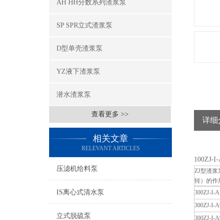
AH HH分数系列渣浆泵
SP SPR立式渣浆泵
D型单壳渣浆泵
YZ液下渣浆泵
潜水渣浆泵
查看更多 >>
详细
相关文章
RELEVANT ARTICLES
100ZJ
压滤机给料泵
ZJ型渣
转）的作
IS离心式清水泵
300ZJ-I-A
300ZJ-I-A
立式脱硫泵
300ZJ-I-A