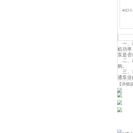
40ZJ-I
ZJ
一、
机功率
泵是否
二、
购。
三、当
通泵业
【详细