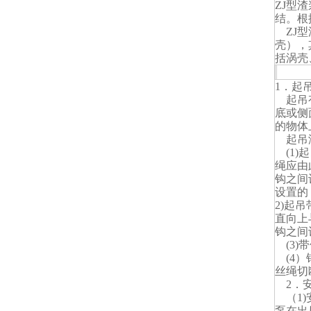
ZJ型
结。根
ZJ型
壳），
括涡壳
泵的
1．起
起吊有
底或侧
的物体
起吊没
(1)
绳应由
钩之间
设置的
2)起
直向上
钩之间
(3)
(4）
丝绳切
2．
（1)
泵在出