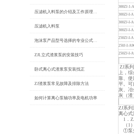
300ZJ-1-
压滤机入料泵的介绍及工作原理说明
300ZJ-I-A
300ZJ-I-A
压滤机入料泵
300ZJ-I-A
250ZJ-I-A
泡沫泵产品型号选择的专业公式介绍
250J-I-A9
250ZJ-I-A
ZJL立式渣浆泵的安装技巧
ZJ
ZJ系
卧式离心式渣浆泵安装找正
上，综
靠、使
ZJ渣浆泵常见故障及排除方法
平。可
灰、冶
灰（渣
如何计算离心泵轴功率及电机功率
ZJ系
离心式
1．Z
（1）
①泵