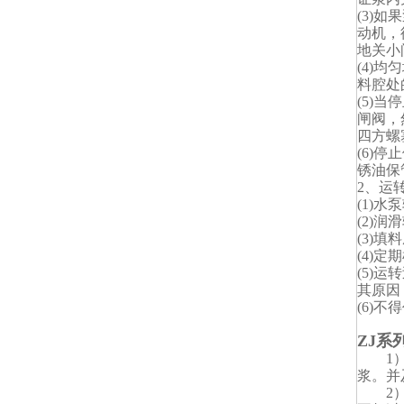
(3)
动机，
地关小
(4)
料腔处
(5)
闸阀，
四方螺
(6)
锈油保
2、运
(1)水
(2)
(3)
(4)
(5)
其原因
(6)
ZJ系
1）轴
浆。并
2）更