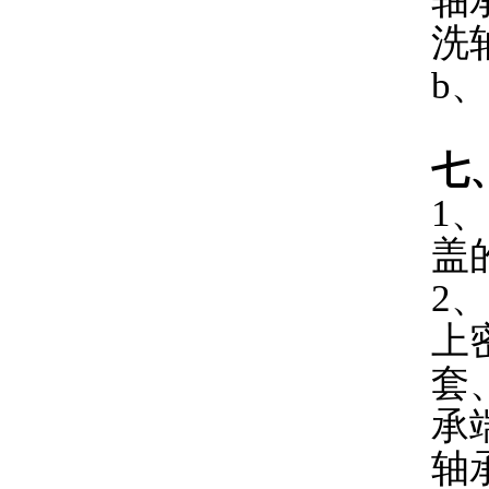
轴
洗
b
七
1
盖
2
上
套
承
轴