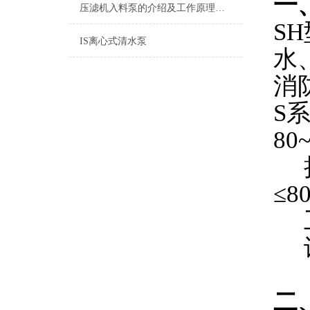
一
压滤机入料泵的介绍及工作原理说明
S
IS离心式清水泵
水
消
S
80
扬
≤8
工
许
二