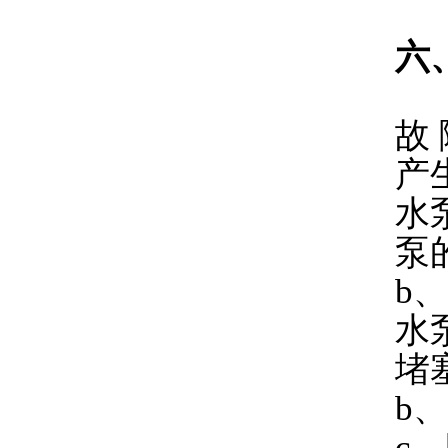
六
故 
产
水
泵
b
水
堵
b
c