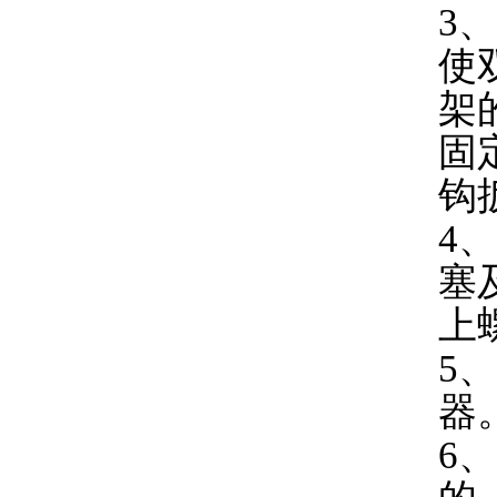
3
使
架
固
钩
4
塞
上
5
器
6