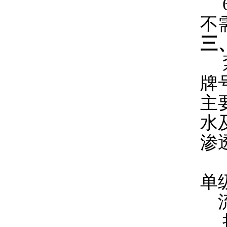
6
不
三
泵
牌
主
水
渗
单
流量
扬