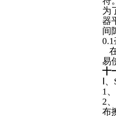
符
为
器
间
0.
在
易
十
Ⅰ
1
2
布