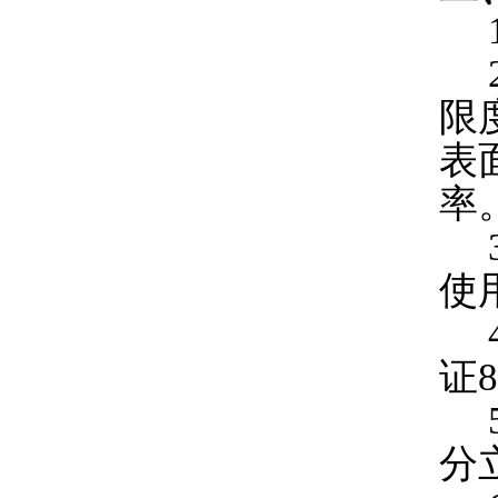
1
2
限
表
率
3
使
4
证
5
分