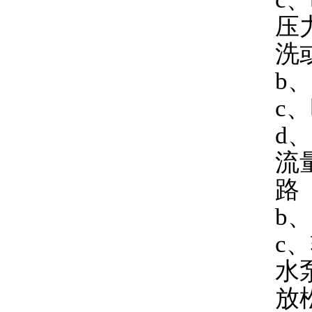
压
洗
b
c
d
流
路
b
c
水
放