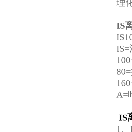
理
I
IS1
IS
10
80
16
A
IS
1、