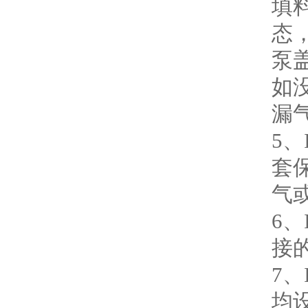
填
态
泵
如
漏
5
套
气
6
接
7
均