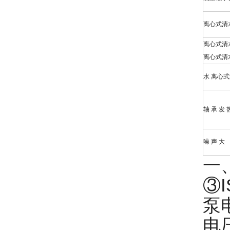
离心式清
离心式清
离心式清
水 离心式
轴 承 发 
噪 声 大
一
③
泵
电