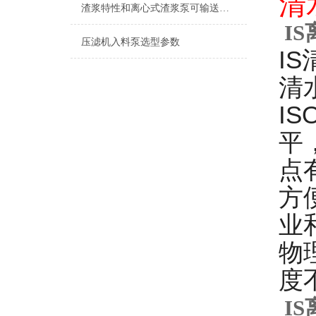
清
渣浆特性和离心式渣浆泵可输送渣浆的Z大浓度
I
压滤机入料泵选型参数
I
清
I
平
点
方
业
物
度
I