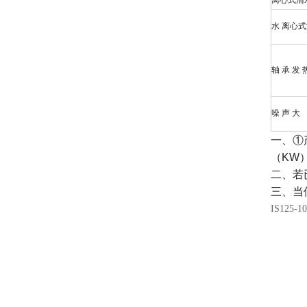
离心式清
水 离心式
轴 承 发 
噪 声 大
一、①
（KW
二、若
三、当
IS125