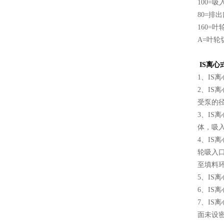
100=
80=排
160=
A=叶轮
IS
离心
1、IS
2、I
受泵的
3、I
体，吸
4、I
轮吸入
至填料
5、I
6、I
7、I
面未设