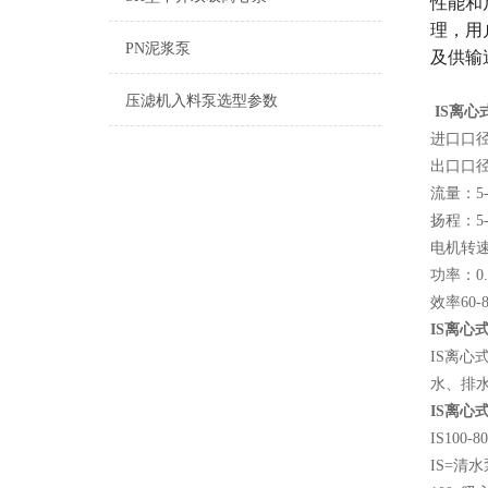
性能和
理，用
PN泥浆泵
及供输
压滤机入料泵选型参数
IS离
进口口径：
出口口径：
流量：5-5
扬程：5-
电机转速：1
功率：0.5
效率60-
IS离心
IS离
水、排
IS离心
IS100-8
IS=清水