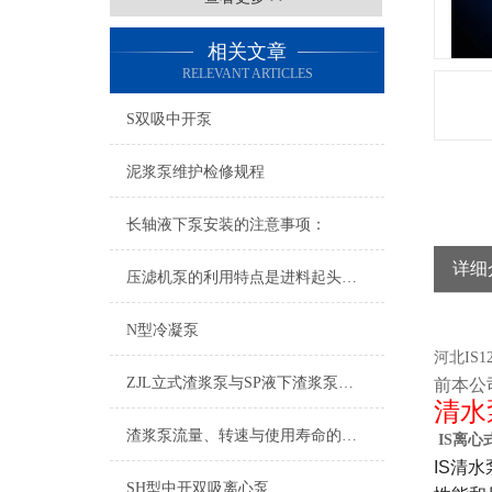
相关文章
RELEVANT ARTICLES
S双吸中开泵
泥浆泵维护检修规程
长轴液下泵安装的注意事项：
详细
压滤机泵的利用特点是进料起头时的流量大扬程低，到后期是小流量高扬程
N型冷凝泵
河北IS1
ZJL立式渣浆泵与SP液下渣浆泵，两种型号上有什么不同
前本公
清水
渣浆泵流量、转速与使用寿命的关系
IS离心
IS清
SH型中开双吸离心泵