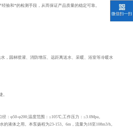
经验和*的检测手段，从而保证产品质量的稳定可靠。
微信扫一扫
水，园林喷灌、消防增压、远距离送水、采暖、浴室等冷暖水
捷。
n;口径：φ50-φ200;温度范围：≤105℃;工作压力：≤3.0Mpa。
用。本泵扬程为23-153。6m，流量为18至108m3/h。