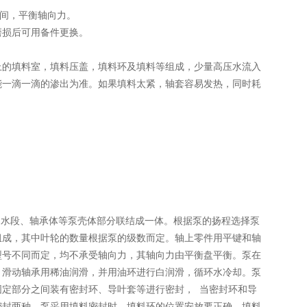
间，平衡轴向力。
损后可用备件更换。
的填料室，填料压盖，填料环及填料等组成，少量高压水流入
能一滴一滴的渗出为准。如果填料太紧，轴套容易发热，同时耗
水段、轴承体等泵壳体部分联结成一体。根据泵的扬程选择泵
组成，其中叶轮的数量根据泵的级数而定。轴上零件用平键和轴
型号不同而定，均不承受轴向力，其轴向力由平衡盘平衡。泵在
，滑动轴承用稀油润滑，并用油环进行白润滑，循环水冷却。泵
定部分之间装有密封环、导叶套等进行密封， 当密封环和导
密封两种。泵采用填料密封时，填料环的位置安放要正确，填料