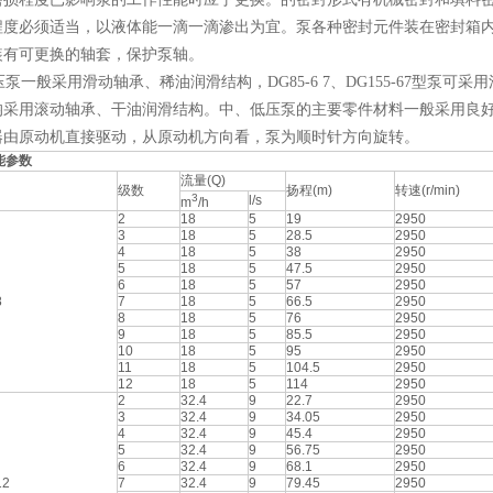
程度必须适当，以液体能一滴一滴渗出为宜。泵各种密封元件装在密封箱
装有可更换的轴套，保护泵轴。
一般采用滑动轴承、稀油润滑结构，DG85-6 7、DG155-67型泵
均采用滚动轴承、干油润滑结构。中、低压泵的主要零件材料一般采用良
器由原动机直接驱动，从原动机方向看，泵为顺时针方向旋转。
能参数
流量(Q)
级数
扬程(m)
转速(r/min)
3
l/s
m
/h
2
18
5
19
2950
3
18
5
28.5
2950
4
18
5
38
2950
5
18
5
47.5
2950
6
18
5
57
2950
8
7
18
5
66.5
2950
8
18
5
76
2950
9
18
5
85.5
2950
10
18
5
95
2950
11
18
5
104.5
2950
12
18
5
114
2950
2
32.4
9
22.7
2950
3
32.4
9
34.05
2950
4
32.4
9
45.4
2950
5
32.4
9
56.75
2950
6
32.4
9
68.1
2950
2
7
32.4
9
79.45
2950