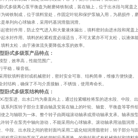
式多级离心泵平衡盘为耐磨铸铁制成，装在轴上，位于出水段与尾盖之
铸铁制成，位于填料室处，作固定叶轮和保护泵轴入用，为易损件，磨
单列向心球轴承，采用钙基润滑脂润滑。
密封作用，防止空气进入和大量液体漏出，填料密封由进水段和尾盖上
中起水封作用。填料的松紧程度必须适当，不可太紧亦不可太松，以液体
。填料太松，由于液体流失要降低水泵的效率。
G型卧式多级泵产品特点：
力模型，效率高，性能范围广。
运行平稳，噪音低。
封采用软填料密封或机械密封，密封安全可靠、结构简单，维修方便快捷。
为全封结构，确保了不与介质接触，不锈蚀，使用寿命长。
G型卧式多级泵结构特点：
G型泵进、出水口均为垂直向上，通过拉紧螺栓将泵的进水段、中段、出
。该系列泵转子部分主要由轴及安装在轴上的叶轮、轴套、平衡盘等零件
固使之与轴联为一体。整个转子由两端滚动轴承或滑动轴承支承。轴承按
允许转子在泵壳中轴向游动，不能采用向心球轴承。滚动轴承用油脂润滑
段、中段、出水段之间的密封面均采用二硫化钼润滑脂密封，转子部分与固
磨损程度已影响泵的工作性能时应予更换。的密封形式有机械密封和填料