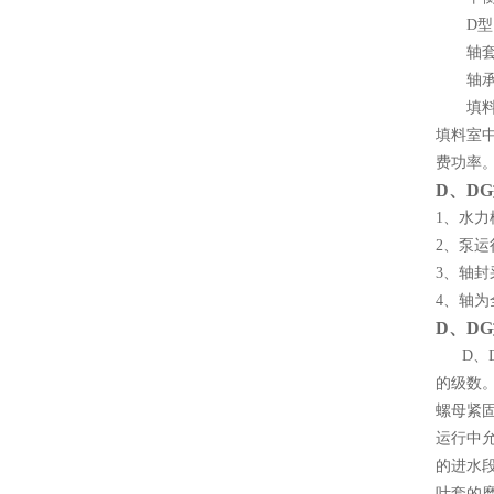
D型卧
轴套为
轴承是
填料起
填料室
费功率
D、D
1、水
2、泵
3、轴
4、轴
D、D
D、D
的级数
螺母紧
运行中
的进水
叶套的