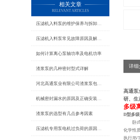
相关文章
RELEVANT ARTICLES
压滤机入料泵的维护保养与拆卸方法
压滤机入料泵常见故障原因及解决方法说明
如何计算离心泵轴功率及电机功率
详细
渣浆泵的几种密封型式详解
河北高通泵业有限公司渣浆泵包括哪些结构
高通泵
机械密封漏水的原因及正确安装方法
研、生
多级
渣浆泵的选型有几点参考因素
D型多
卧式多
压滤机专用泵电机过负荷的原因是什么？
化学性
执行JB