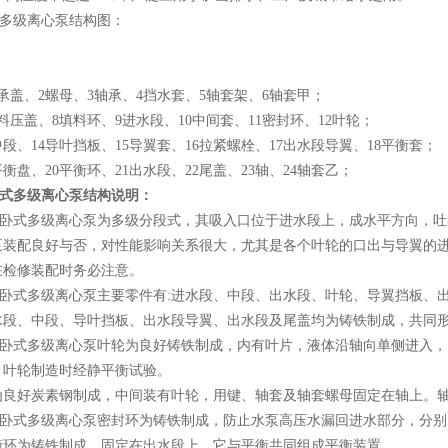
式多级离心泵结构图：
盖、2螺母、3轴承、4挡水套、5轴套架、6轴套甲；
盖、8填料环、9进水段、10中间套、11密封环、12叶轮；
、14导叶挡板、15导翼套、16拉紧螺栓、17出水段导翼、18平衡套；
盘、20平衡环、21出水段、22尾盖、23轴、24轴套乙；
式多级离心泵结构说明：
式多级离心泵为多级分段式，其吸入口位于进水段上，成水平方向，吐
泵装配良好与否，对性能影响关系很大，尤其是各个叶轮的口出与导翼的
在检修装配时务必注意。
式多级离心泵主要零件有:进水段、中段、出水段、叶轮、导翼挡板、出
、中段、导叶挡板、出水段导翼、出水段及尾盖均为铸铁制成，共同形
式多级离心泵叶轮为良好铸铁制成，内有叶片，液体沿轴向单侧进入，
，叶轮制造时经静平衡试验。
好炭素钢制成，中间装有叶轮，用键、轴套及轴套螺母固定在轴上。轴
式多级离心泵密封环为铸铁制成，防止水泵高压水漏回进水部分，分别
为铸铁制成，固定在出水段上，它与平衡共同组成平衡装置。