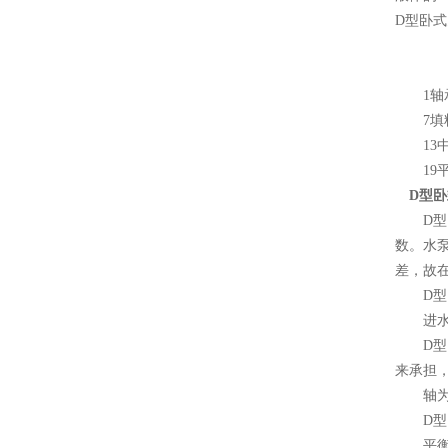
D型卧
1轴承
7填料压
13中段
19平衡
D型卧
D型卧
数。水
差，故
D型卧
进水段
D型卧
来承担
轴为良
D型卧
平衡环