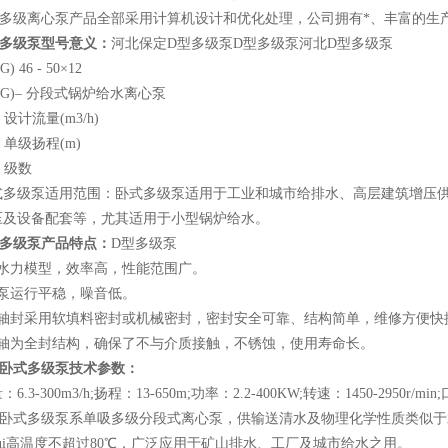
级离心泵产品全部采用计算机设计和优化处理，公司拥有*、丰富的生产
式多级泵型号意义：
河北保定D型多级泵D型多级泵河北D型多级泵
46 - 50×12
)– 分段式锅炉给水离心泵
设计流量(m3/h)
 单级扬程(m)
 级数
级泵适用范围：卧式多级泵适用于工业和城市给排水、高层建筑增压供
压及设备配套等，尤其适用于小型锅炉给水。
式多级泵产品特点：
D型多级泵
力模型，效率高，性能范围广。
运行平稳，噪音低。
封采用软填料密封或机械密封，密封安全可靠、结构简单，维修方便快
为全封结构，确保了不与介质接触，不锈蚀，使用寿命长。
型卧式多级泵技术参数：
3-300m3/h;扬程：13-650m;功率：2.2-400KW;转速：1450-2950r/mi
多级泵系单吸多级分段式离心泵，供输送清水及物理化学性质类似于水的液体之
ui高温度不超过80℃，广泛应用于矿山排水、工厂及城市给水之用。