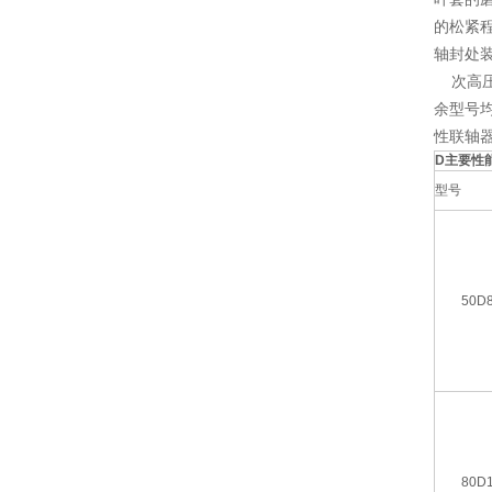
的松紧
轴封处
次高压泵
余型号
性联轴
D主要性
型号
50D
80D1