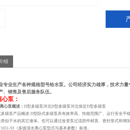
介绍
业专业生产各种规格型号给水泵。公司经济实力雄厚，技术力量
产、销售及售后服务队伍。
离心泵：
级离心泵概述：
D型多级泵河北D型多级泵河北保定D型多级泵
级泵产品概述:D型卧式多级泵具有效率高、性能范围广、运行安全平稳
质类似于水的其它液体。也可以通过改变泵过流部件材质、密封形式和增
/T1051-93《多级清水离心泵型式与基本参数》标准。