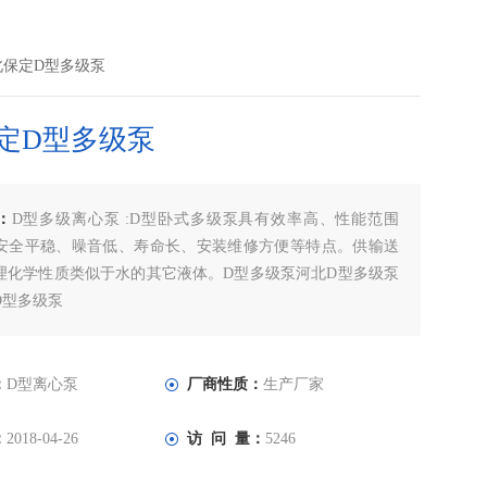
北保定D型多级泵
定D型多级泵
：
D型多级离心泵 :D型卧式多级泵具有效率高、性能范围
安全平稳、噪音低、寿命长、安装维修方便等特点。供输送
理化学性质类似于水的其它液体。D型多级泵河北D型多级泵
D型多级泵
：
D型离心泵
厂商性质：
生产厂家
：
2018-04-26
访 问 量：
5246