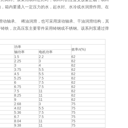
内，箱内要通入一定压力的水，起水封、水冷或水润滑作用。在
可采用滑动轴承、 稀油润滑，也可采用滚动轴承、干油润滑结构，其
好铸铁，次高压泵主要零件采用铸钢或不锈钢。该系列泵通过弹
功率
效率л(%)
轴功率
电机功率
1.5
2.2
62
2.25
3
62
3
4
62
3.75
5.5
62
4.5
5.5
62
5.25
7.5
62
6
7.5
62
6.75
7.5
62
7.5
11
62
8.25
11
62
9
11
62
2.68
3
75
4.02
5.5
75
5.36
7.5
75
6.7
7.5
75
8.04
11
75
9.38
11
75