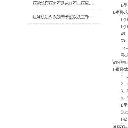
压滤机泵压力不足或打不上压应从哪几个方面找原因
D型多
D型卧
压滤机进料泵选型参照以及三种方法介绍
D(DG) 
D(DG
46 – 
50 –
12 –
卧式多
循环增
D型卧
1、水
2、泵
3、轴
4、轴
D
流量：6.
D型卧式
液体的z