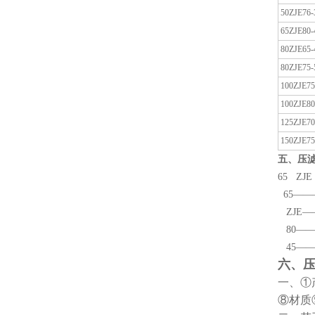
50ZJE76-
65ZJE80-
80ZJE65-
80ZJE75-
100ZJE75
100ZJE80
125ZJE70
150ZJE75
五、压
65 ZJE 
65—
ZJE
80—
45——
六、
一、①
⑧材质