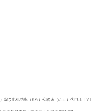
）⑤泵电机功率（KW）⑥转速（r/min）⑦电压〔V〕