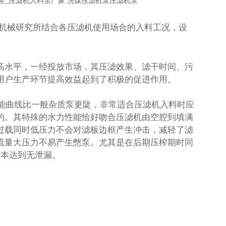
泵_压滤机入料泵厂家 洗煤压滤机泵压滤机泵
体机械研究所结合各压滤机使用场合的入料工况，设
高水平，一经投放市场，其压滤效果、滤干时间、污
类用户生产环节提高效益起到了积极的促进作用。
性能曲线比一般杂质泵更陡，非常适合压滤机入料时应
的。其特殊的水力性能恰好吻合压滤机由空腔到填满
过载同时低压力不会对滤板边框产生冲击，减轻了滤
流量大压力不易产生憋泵。尤其是在后期压榨期时同
基本达到无泄漏。