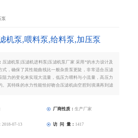
压泵
滤机泵,喂料泵,给料泵,加压泵
：
压滤机泵|压滤机进料泵|压滤机泵厂家 采用*的水力设计及
方式，确保了其性能曲线比一般杂质泵更陡，非常适合压滤
应阻力的变化来实现大流量，低压力喂料与小流量，高压力
的。其特殊的水力性能恰好吻合压滤机由空腔到填满再到滤
程。压滤机泵,压滤机泵,压滤机入料泵,喂料泵,给料泵,加压
,喂料泵,给料泵,加压泵
：
厂商性质：
生产厂家
：
2018-07-13
访 问 量：
1417