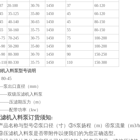
37
20-100
30-76
1450
37
60-120
45
35-125
35-80
1450
45
60-120
45
40-140
30-65
1450
45
80-150
55
50-160
35-75
1450
55
80-150
-75
70-245
30-75
1450
75
100-200
-90
50-280
35-80
1450
90
100-200
-90
80-300
30-70
1450
90
150-250
-110
80-330
35-75
1450
110
150-300
滤机入料泵型号说明
80-45
——泵出口直径（mm）
———双级压滤机入料泵
———压滤期压力（m）
——配带功率（kw）
压滤机入料泵订货须知:
产品名称与型号②泵口径（寸）③S泵扬程（m）④泵流量（m3/h
⑨压滤机入料泵是否带附件以便我们的为您正确选型。