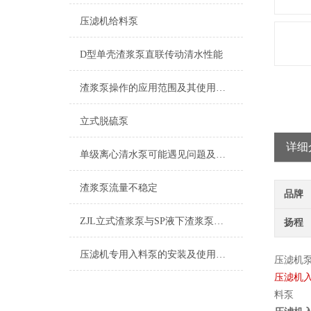
压滤机给料泵
D型单壳渣浆泵直联传动清水性能
渣浆泵操作的应用范围及其使用注意事项
立式脱硫泵
详细
单级离心清水泵可能遇见问题及对应的解决方法说明
渣浆泵流量不稳定
品牌
ZJL立式渣浆泵与SP液下渣浆泵，两种型号上有什么不同
扬程
压滤机专用入料泵的安装及使用说明
压滤机泵
压滤机
料泵