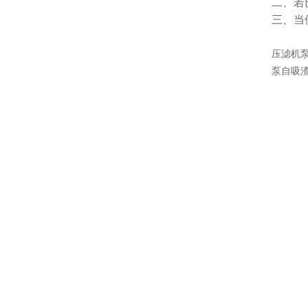
二、若
三、当
压滤机泵
泵自吸