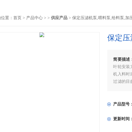
的位置：
首页
>
产品中心
> >
供应产品
> 保定压滤机泵,喂料泵,给料泵,加
保定压
简要描述
叶轮安装
机入料时
过滤的目
干的渐进过
泵压滤机泵
产品型号
更新时间