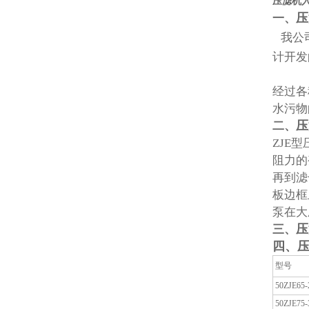
压滤机
压
一、
我公
计开发
经过各
水污物
压
二、
ZJE
阻力的
再到滤
板边框
泵在大
压
三、
四、
型号
50ZJE65-
50ZJE75-