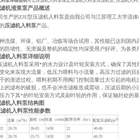
入料泵详细说明
河北压滤机入料泵保定压滤机入料泵压滤机泵_压滤机入料
滤机渣浆泵
产品概述
司生产的ZJE型压滤机入料泵是由我公司与江苏理工大学流
的
压滤机入料泵
产品。
种洗煤、环保、铝厂、冶炼等场合试用，其性能已达到国内
的防堵性、无泄漏及整机的稳定性均深受用户好评。为各
滤机入料泵详细说明
型压滤机入料泵采用*的水力设计及叶轮安装方式，确保了其
变化来实现大流量，低压力喂料与小流量，高压力过滤的目
干的渐进过程。喂料初期不用阀门控制流量过大引起的电机
上的滤布的破损，也不会冲击滤板造成震动，压滤后期的小
压力下其*的叶轮安装方式及副叶轮的作用，保证轴封处的
滤机入料泵结构图
压滤机入料泵
性能参数
3
扬程（m)
转速（r/min)
配带功率（kw）
2)
流量（m
/h）
配套压滤机(m
22
20-70
30-65
1450
22
40-60
30
20-70
35-75
1450
30
40-70