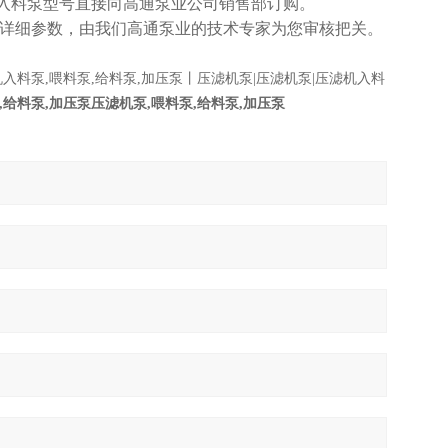
入料泵型号直接向高通泵业公司销售部订购。
和详细参数，由我们高通泵业的技术专家为您审核把关。
机入料泵,喂料泵,给料泵,加压泵丨压滤机泵|压滤机泵|压滤机入料
,给料泵,加压泵
压滤机泵,喂料泵,给料泵,加压泵