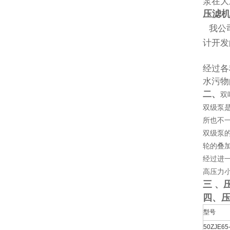
泵在大
压滤
我公
计开发
经过各
水污物
二、
双
双级泵
所也不
双级泵
轮的叠
经过进
高压力
三
、
四、
型号
50ZJE65