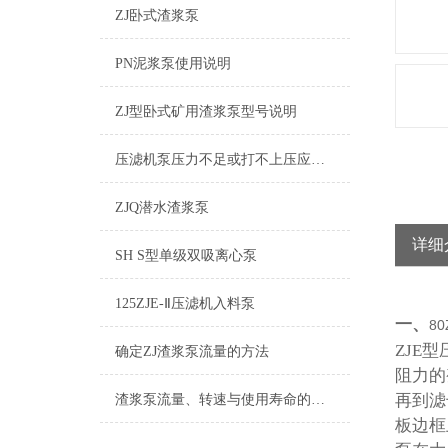
ZJ卧式渣浆泵
PN泥浆泵使用说明
ZJ型卧式矿用渣浆泵型号说明
压滤机泵压力不足或打不上压应从哪几个方面找原因
ZJQ潜水渣浆泵
详细
SH S型单级双吸离心泵
125ZJE-Ⅱ压滤机入料泵
一、
80
ZJE
确定ZJ渣浆泵流量的方法
阻力的
再到滤
渣浆泵流量、转速与使用寿命的关系
板边框