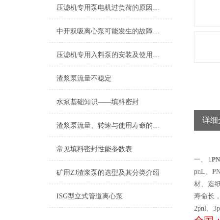
压滤机专用泵电机过负荷的原因是什么？
中开双吸离心泵可能发生的故障及排除方法
压滤机专用入料泵的安装及使用说明
渣浆泵流量不稳定
水泵基础知识——填料密封
详细
渣浆泵流量、转速与使用寿命的关系
常见填料密封性能参数表
一、 1
P
pnL
矿用ZJ渣浆泵的选型及其分类介绍
材、造纸
ISG型立式管道离心泵
寿命长，
2pnl、3