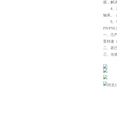
损，解
4、泥
轴承。
5、密
PN/PN
一、①
泵转速（
二、若
三、当
河北1