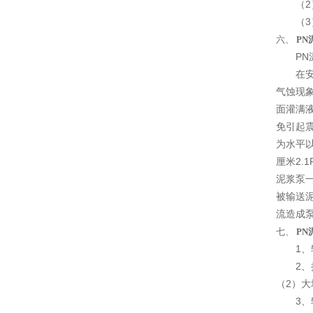
（2）
（3）
六、
PN
PN泥
在安装
气蚀现
面灌满
免引起
为水平
厘米2.
泥浆泵一
被输送
流造成
七、
PN
1、轴
2、扬
（2）
3、轴